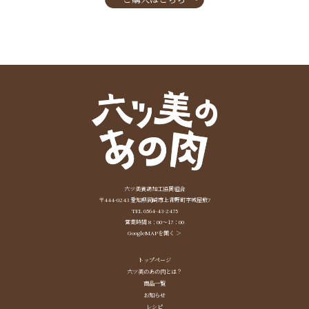
六ツ美養鶏加工協同組合
〒444-0243 愛知県岡崎市上青野町字城屋敷7
TEL 0564-43-2475
営業時間 8：00～17：00
GoogleMAPを開く ＞
トップページ
六ツ美のあの肉とは？
商品一覧
お知らせ
レシピ