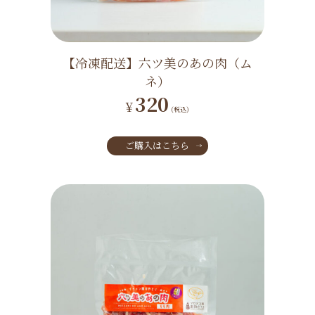
【冷凍配送】六ツ美のあの肉（ム
ネ）
320
¥
(税込)
ご購入はこちら