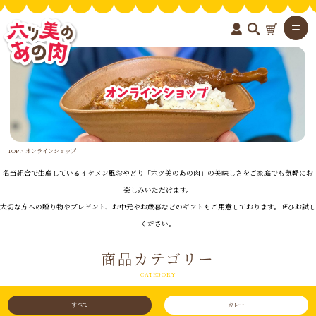
六ツ美のあの肉
TOP
>
オンラインショップ
名当組合で生産しているイケメン風おやどり「六ツ美のあの肉」の美味しさをご家庭でも気軽にお
楽しみいただけます。
大切な方への贈り物やプレゼント、お中元やお歳暮などのギフトもご用意しております。ぜひお試し
ください。
商品カテゴリー
CATEGORY
すべて
カレー