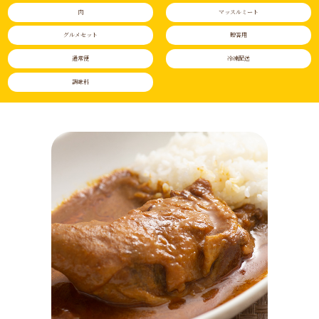
肉
マッスルミート
グルメセット
贈答用
通常便
冷凍配送
調味料